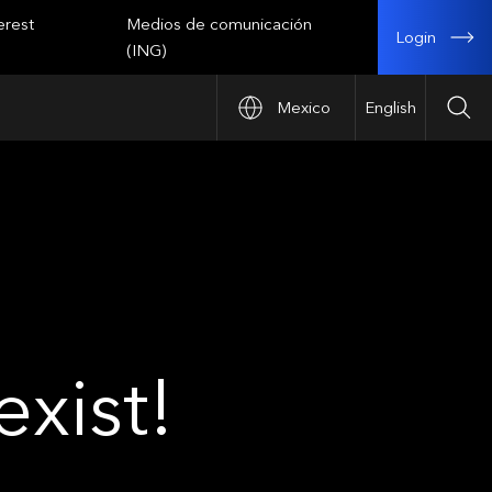
erest
Medios de comunicación
Login
(ING)
Mexico
English
Sea
xist!