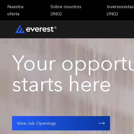
Nuestra
Sobre nosotros
Inversionistas
oferta
(ING)
(ING)
Your opportu
starts here
View Job Openings