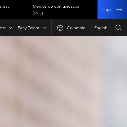
erest
Medios de comunicación
Login
(ING)
est
Early Talent
Colombia
English
Bus