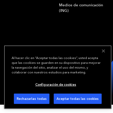
Medios de comunicación
(ING)
We underwrite
Al hacer clic en “Aceptar todas las cookies”, usted acepta
opportunity.
TM
que las cookies se guarden en su dispositivo para mejorar
la navegación del sitio, analizar el uso del mismo, y
colaborar con nuestros estudios para marketing.
Copyright© 2024 Everest Group, Ltd. - Todos los derechos reservados
Condiciones de uso (ING)
Política de privacidad (ING)
Preferencias de cookies
Configuración de cookies
Rechazarlas todas
Aceptar todas las cookies