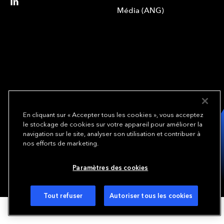
Média (ANG)
We underwrite
opportunity.
TM
En cliquant sur « Accepter tous les cookies », vous acceptez
le stockage de cookies sur votre appareil pour améliorer la
navigation sur le site, analyser son utilisation et contribuer à
Copyright© 2024 Everest Group, Ltd. - All Rights Reserved
nos efforts de marketing.
Conditions d’utilisation (ANG)
Politique de confidentialité (ANG)
Préférences de cookies
Paramètres des cookies
Tout refuser
Autoriser tous les cookies