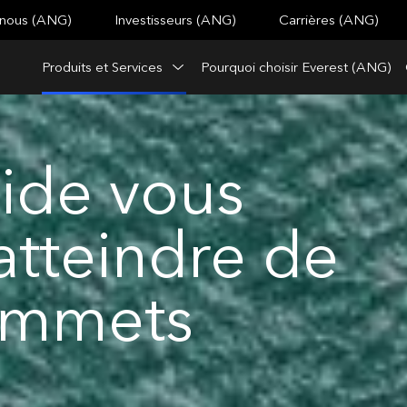
 nous (ANG)
Investisseurs (ANG)
Carrières (ANG)
Produits et Services
Pourquoi choisir Everest (ANG)
ide vous
atteindre de
ommets