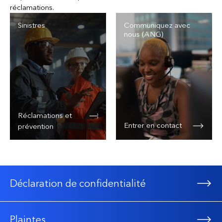
réclamations.
Programme de sélection et de suivi des sous-traitants
Des actifs importants et complexes partout au
Sinistres
Communiquez avec
Canada
nous (ANG)
Réclamations et
Entrer en contact
prévention
Déclaration de confidentialité
Plaintes