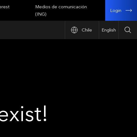
erest
Medios de comunicación
Login
(ING)
Chile
English
Sea
xist!