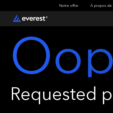
Notre offre
À propos de
Oop
Requested pa