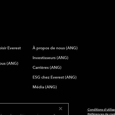
isir Everest
À propos de nous (ANG)
Investisseurs (ANG)
ous (ANG)
Carrières (ANG)
ESG chez Everest (ANG)
Média (ANG)
Conditions d’utilis
 Everest Group, Ltd. - All Rights Reserved
Préférences de coo