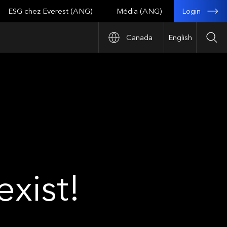
Login
ESG chez Everest (ANG)
Média (ANG)
Canada
English
Sea
xist!